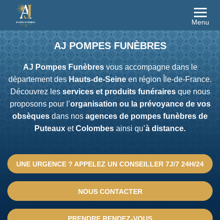
Menu
AJ POMPES FUNÈBRES
AJ Pompes Funèbres
vous accompagne dans le
département des
Hauts-de-Seine
en région Île-de-France.
Découvrez les
services et produits funéraires
que nous
proposons
pour l’
organisation ou la prévoyance de vos
obsèques
dans nos
agences de pompes funèbres de
Puteaux
et
Colombes
ainsi qu’
à distance.
UNE URGENCE ? APPELEZ UN CONSEILLER 7J/7 24H/24
NOUS CONTACTER
PRENDRE RENDEZ-VOUS