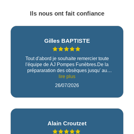
Ils nous ont fait confiance
Gilles BAPTISTE
Tout d'abord je souhaite remercier toute
l'équipe de AJ Pompes Funèbres.De la
prépararation des obsèques jusqu' au
recueillement au cimetière, tout à été parfait
lire plus
et très professionnel.Les impératifs de dates
26/07/2026
ont été respecté.MerciGB
Alain Croutzet