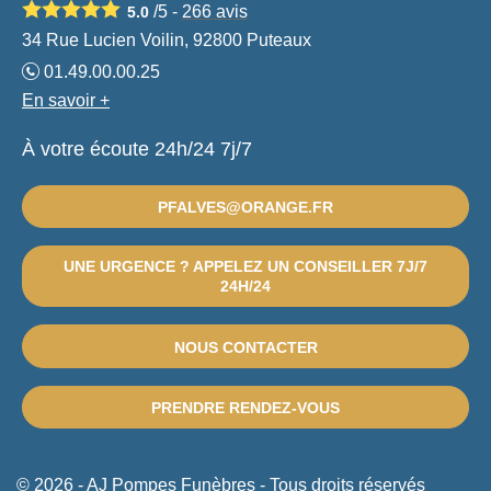
/5 -
266
avis
5.0
34 Rue Lucien Voilin, 92800 Puteaux
01.49.00.00.25
En savoir +
À votre écoute 24h/24 7j/7
PFALVES@ORANGE.FR
UNE URGENCE ? APPELEZ UN CONSEILLER 7J/7
24H/24
NOUS CONTACTER
PRENDRE RENDEZ-VOUS
© 2026 - AJ Pompes Funèbres - Tous droits réservés