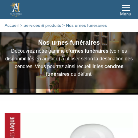
Menu
Accueil
>
Services & produits
>
Nos urnes funéraires
Nos urnes funéraires
Découvrez notre gamme d’
urnes funéraires
(voir les
disponibilités en agence) à utiliser selon la destination des
cendres. Vous pourrez ainsi recueillir les
cendres
funéraires
du défunt.