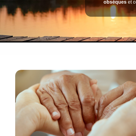
obsèques
et o