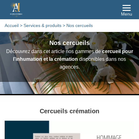
Menu
Accueil
>
Services & produits
>
Nos cercueils
Nos cercueils
Découvrez dans cet article nos gammes de
cercueil pour
l’inhumation et la crémation
disponibles dans nos
agences.
Cercueils crémation