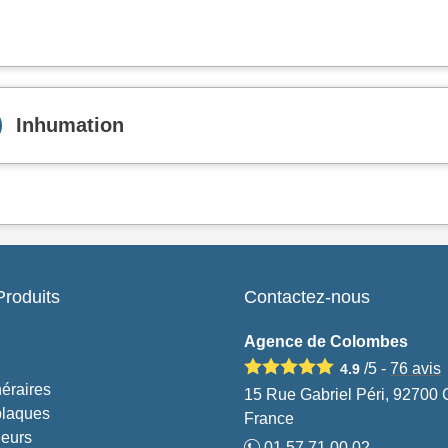
Inhumation
Produits
Contactez-nous
Agence de Colombes
/5 -
76
avis
4.9
éraires
15 Rue Gabriel Péri, 92700
plaques
France
leurs
01.57.71.00.02