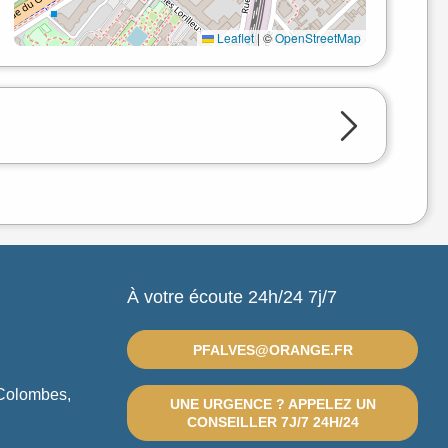
Leaflet
|
©
OpenStreetMap
À votre écoute 24h/24 7j/7
PFALVES@ORANGE.FR
 Colombes,
UNE URGENCE ? APPELEZ UN
CONSEILLER 7J/7 24H/24