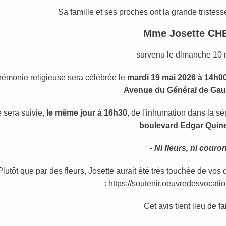
Sa famille et ses proches ont la grande tristess
Mme Josette CH
survenu le dimanche 10 
rémonie religieuse sera célébrée l
e
mardi 19 mai 2026 à 14h0
Avenue du Général de Gaul
e sera suivie,
le même jour à 16h30
, de l'inhumation dans la sé
boulevard Edgar Quine
- Ni fleurs, ni couro
Plutôt que par des fleurs, Josette aurait été très touchée de vos
: https://soutenir.oeuvredesvocation
Cet avis tient lieu de fa