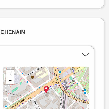
te CHENAIN
+
−