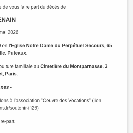
e de vous faire part du décès de
ENAIN
mai 2026.
0
en
l'
Eglise Notre-Dame-du-Perpétuel-Secours, 65
le, Puteaux
.
pulture familiale au
Cimetière du Montparnasse, 3
t, Paris
.
nnes -
 dons à l'association "Oeuvre des Vocations" (lien
s.fr/soutenir-ifi26)
ire-part.