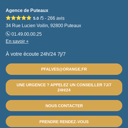
Agence de Puteaux
/5 -
266
avis
5.0
34 Rue Lucien Voilin, 92800 Puteaux
01.49.00.00.25
En savoir +
À votre écoute 24h/24 7j/7
PFALVES@ORANGE.FR
UNE URGENCE ? APPELEZ UN CONSEILLER 7J/7
24H/24
NOUS CONTACTER
PRENDRE RENDEZ-VOUS