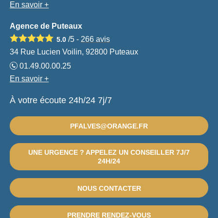
En savoir +
Agence de Puteaux
/5 -
266
avis
5.0
34 Rue Lucien Voilin, 92800 Puteaux
01.49.00.00.25
En savoir +
À votre écoute 24h/24 7j/7
PFALVES@ORANGE.FR
UNE URGENCE ? APPELEZ UN CONSEILLER 7J/7
24H/24
NOUS CONTACTER
PRENDRE RENDEZ-VOUS