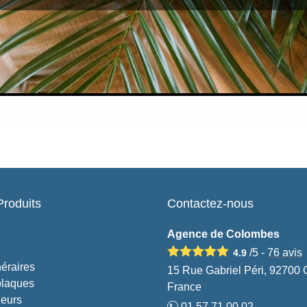
Produits
Contactez-nous
Agence de Colombes
/5 -
76
avis
4.9
éraires
15 Rue Gabriel Péri, 92700
plaques
France
leurs
01.57.71.00.02