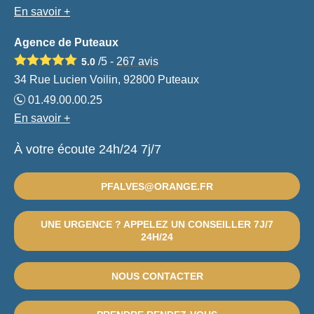
En savoir +
Agence de Puteaux
/5 -
267
avis
5.0
34 Rue Lucien Voilin, 92800 Puteaux
01.49.00.00.25
En savoir +
À votre écoute 24h/24 7j/7
PFALVES@ORANGE.FR
UNE URGENCE ? APPELEZ UN CONSEILLER 7J/7
24H/24
NOUS CONTACTER