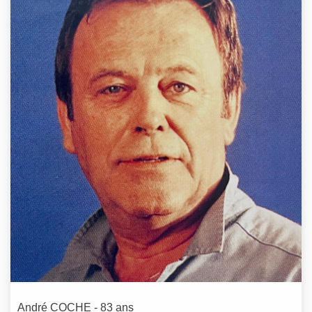
André
COCHE
- 83 ans