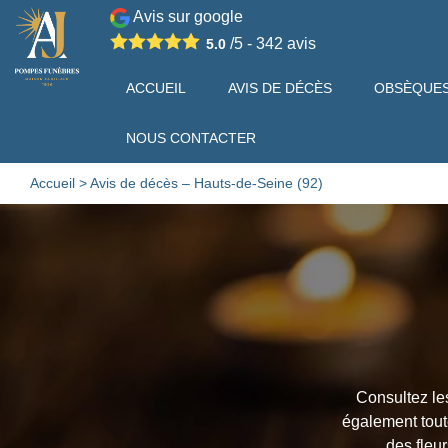
Avis sur google
/5 -
342
avis
5.0
ACCUEIL
AVIS DE DÉCÈS
OBSÈQUE
NOUS CONTACTER
Accueil
>
Avis de décès – Hauts-de-Seine (92)
Consultez le
également toutes
des fleu