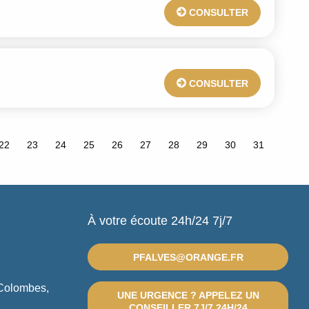
CONSULTER
CONSULTER
22
23
24
25
26
27
28
29
30
31
À votre écoute 24h/24 7j/7
PFALVES@ORANGE.FR
 Colombes,
UNE URGENCE ? APPELEZ UN
CONSEILLER 7J/7 24H/24