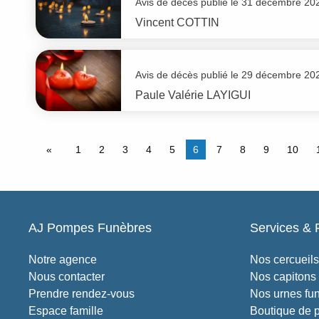
Avis de décès publié le 31 décembre 20
Vincent
COTTIN
Avis de décès publié le 29 décembre 20
Paule Valérie
LAYIGUI
1
2
3
4
5
6
7
8
9
10
AJ Pompes Funèbres
Services & 
Notre agence
Nos cercueils
Nous contacter
Nos capitons
Prendre rendez-vous
Nos urnes fun
Espace famille
Boutique de 